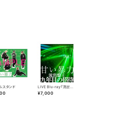
ルスタンド
LIVE Blu-ray『流出盤
④』 「九年目の招待」
500
¥7,000