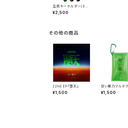
生首キーホルダー(3個
セット)
¥2,500
その他の商品
22nd EP『堕天』
甘い暴力マルチ
ポーチ
¥1,500
¥1,500