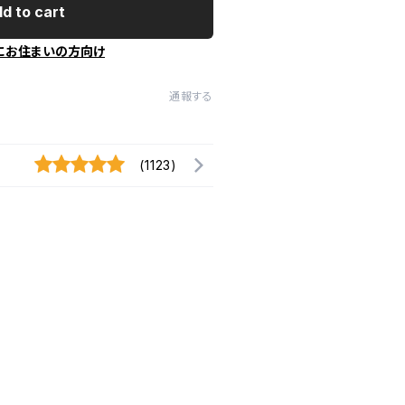
d to cart
にお住まいの方向け
通報する
(1123)