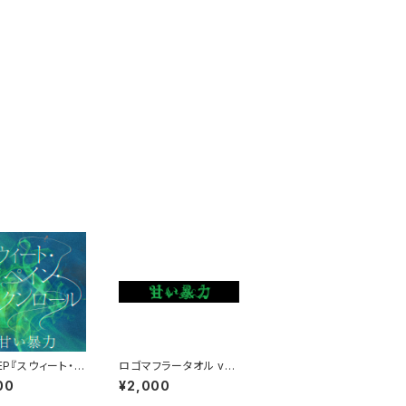
 EP『スウィート・ペ
ロゴマフラータオル ve
ロックンロール』
r.3
00
¥2,000