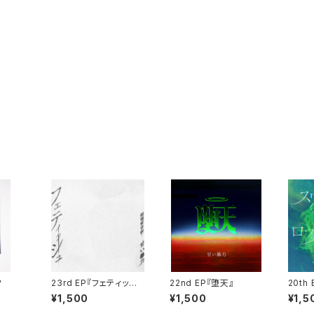
ク
23rd EP『フェティッシ
22nd EP『堕天』
20th
ュ』
イン・
¥1,500
¥1,500
¥1,5